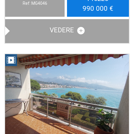
Ref: MG4046
990 000
€
VEDERE