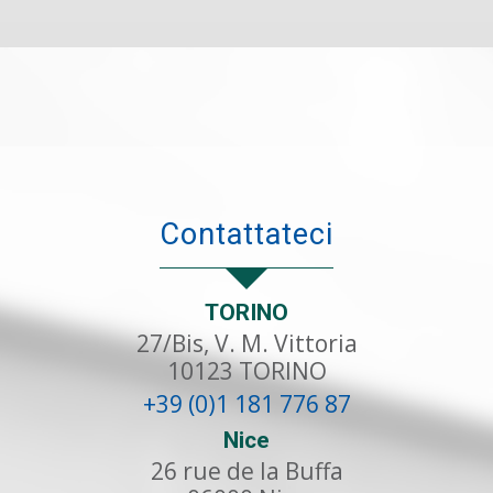
Contattateci
TORINO
27/Bis, V. M. Vittoria
10123
TORINO
+39 (0)1 181 776 87
Nice
26 rue de la Buffa