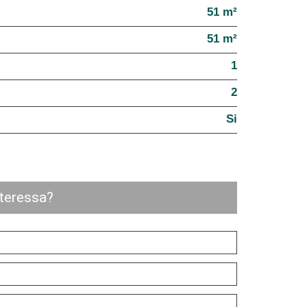
51 m²
51 m²
1
2
Si
nteressa?