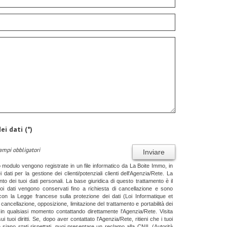
ei dati (*)
campi obbligatori
Inviare
o modulo vengono registrate in un file informatico da La Boite Immo, in
 dati per la gestione dei clienti/potenziali clienti dell'Agenzia/Rete. La
to dei tuoi dati personali. La base giuridica di questo trattamento è il
tuoi dati vengono conservati fino a richiesta di cancellazione e sono
 con la Legge francese sulla protezione dei dati (Loi Informatique et
ca, cancellazione, opposizione, limitazione del trattamento e portabilità dei
 in qualsiasi momento contattando direttamente l'Agenzia/Rete. Visita
sui tuoi diritti. Se, dopo aver contattato l'Agenzia/Rete, ritieni che i tuoi
on siano stati rispettati, puoi presentare un reclamo alla CNIL (Autorità