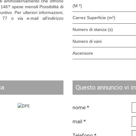
ori di ammodernamento che offrono
(M ²)
 146? spese mensili Possibilità di
ntivo. Per ulteriori informazioni,
Carrez Superficie (m²)
7 o via e-mail all'indirizzo
Numero di stanza (s)
numero di vani
Ascensore
ca
questo annuncio vi i
nome *
mail *
Telefono *