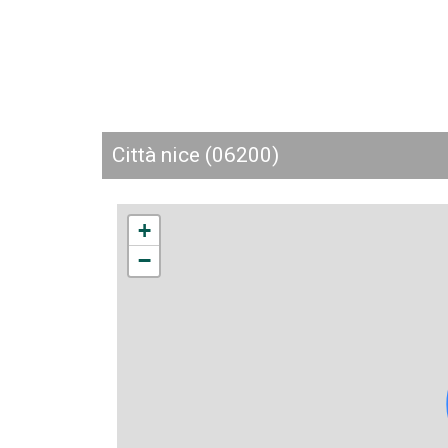
città nice (06200)
+
−