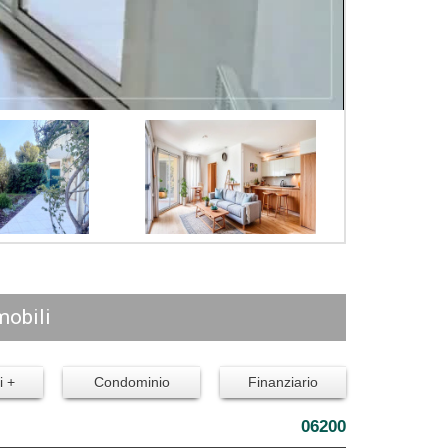
mobili
i +
Condominio
Finanziario
06200