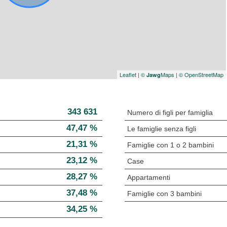
Leaflet
|
©
Maps
|
© OpenStreetMap
Jawg
343 631
Numero di figli per famiglia
47,47 %
Le famiglie senza figli
21,31 %
Famiglie con 1 o 2 bambini
23,12 %
Case
28,27 %
Appartamenti
37,48 %
Famiglie con 3 bambini
34,25 %