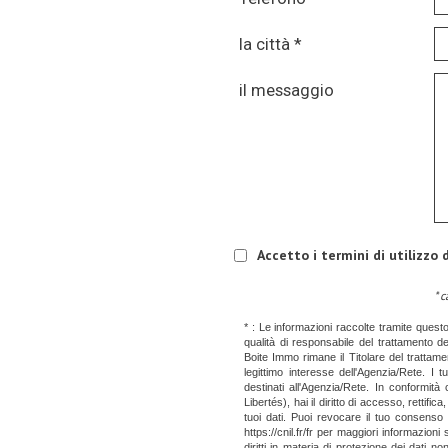
la città *
il messaggio
Accetto i termini di utilizzo d
* 
* : Le informazioni raccolte tramite quest
qualità di responsabile del trattamento dei
Boite Immo rimane il Titolare del trattamen
legittimo interesse dell'Agenzia/Rete. I 
destinati all'Agenzia/Rete. In conformità
Libertés), hai il diritto di accesso, rettifi
tuoi dati. Puoi revocare il tuo consenso
https://cnil.fr/fr per maggiori informazioni 
diritti in materia di protezione dei dati n