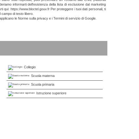
eriamo informarti dell'esistenza della lista di esclusione dal marketing
rti qui: https://www.bloctel.gouv.fr Per proteggere i tuoi dati personali, ti
l campo di testo libero.
applicano le
Norme sulla privacy
e i
Termini di servizio di
Google.
Collegio
Scuola materna
Scuola primaria
Istruzione superiore