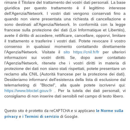
rimane il Titolare del trattamento dei vostri dati personali. La base
giuridica per questo trattamento è il legittimo interesse
dell'Agenzia/Network. I vostri dati vengono conservati fino a
quando non viene presentata una richiesta di cancellazione e
sono destinati all'Agenzia/Network. In conformità con la legge
francese sulla protezione dei dati (Loi Informatique et Libertés),
avete il diritto di accedere, rettificare, cancellare, opporvi, limitare
il trattamento e trasferire i vostri dati. Potete revocare il vostro
consenso in qualsiasi momento contattando direttamente
l'Agenzia/Network. Visitate il
sito https://cnil.fr/fr
per ulteriori
informazioni sui vostri diritti. Se, dopo aver contattato
l'Agenzia/Network, ritenete che i vostri diritti in materia di
protezione dei dati non siano stati rispettati, potete presentare un
reclamo alla CNIL (Autorità francese per la protezione dei dati).
Desideriamo informarvi dell'esistenza della lista di esclusione dal
telemarketing di "Bloctel", alla quale potete iscrivervi qui:
https://www.bloctel.gouv.fr
. Per la tutela dei dati personali, vi
consigliamo di non inserire dati sensibili nel campo di testo libero.
Questo sito è protetto da reCAPTCHA e si applicano
le Norme sulla
privacy
e
i Termini di servizio
di Google.