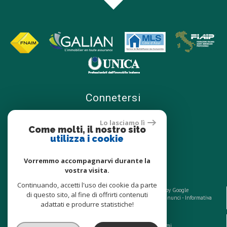
connetersi
Lo lasciamo lì
Come molti, il nostro sito
utilizza i cookie
PROPRIETARI SPAZIO
Vorremmo accompagnarvi durante la
vostra visita.
Continuando, accetti l'uso dei cookie da parte
© 2026 | tutti i diritti riservati | Traduction powered by Google
di questo sito, al fine di offrirti contenuti
sitemap
-
Informazioni legali
-
i nostri links
-
Admin
-
i nostri annunci
-
Informativa
adattati e produrre statistiche!
GDPR
Sito Web supporta multi-media,
un sito adattabile a tutti i tipi di schermi.